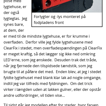
pose med
lygtehuse, er
der også
Forlygter og -lys monteret på
lygteglas. Jeg
fodpladens front
synes bare,
at dem, der
er med til de mindste lygtehuse, er for krumme i
overfladen. Derfor ville jeg fylde lygtehusene med
ClearFix i stedet, men overfladespændingen på ClearFix
er meget kraftig, så det lægger sig ikke ned omkring
LED'erne, som jeg ønskede. Desuden trak det tråde,
når jeg fjernede den tilspidsede tændstik, som jeg
brugte til at påføre det med. Enden blev, at jeg i stedet
fyldte lygtehuset med blank klar lak ad nogle omgange,
indtil jeg var tilfreds med fyldningen. Om det trick
virker i længden uden at lakken gulner, eller der opstår
andre udfordringer, vil tiden vise...
Til sidst går jeg modellen efter for steder, hvor farven