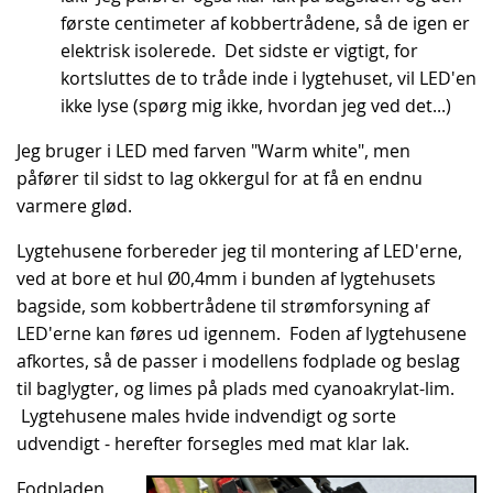
første centimeter af kobbertrådene, så de igen er
elektrisk isolerede. Det sidste er vigtigt, for
kortsluttes de to tråde inde i lygtehuset, vil LED'en
ikke lyse (spørg mig ikke, hvordan jeg ved det...)
Jeg bruger i LED med farven "Warm white", men
påfører til sidst to lag okkergul for at få en endnu
varmere glød.
Lygtehusene forbereder jeg til montering af LED'erne,
ved at bore et hul Ø0,4mm i bunden af lygtehusets
bagside, som kobbertrådene til strømforsyning af
LED'erne kan føres ud igennem. Foden af lygtehusene
afkortes, så de passer i modellens fodplade og beslag
til baglygter, og limes på plads med cyanoakrylat-lim.
Lygtehusene males hvide indvendigt og sorte
udvendigt - herefter forsegles med mat klar lak.
Fodpladen