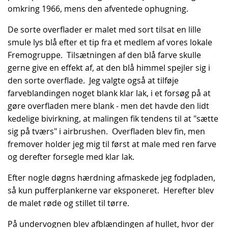
omkring 1966, mens den afventede ophugning.
De sorte overflader er malet med sort tilsat en lille
smule lys blå efter et tip fra et medlem af vores lokale
Fremogruppe. Tilsætningen af den blå farve skulle
gerne give en effekt af, at den blå himmel spejler sig i
den sorte overflade. Jeg valgte også at tilføje
farveblandingen noget blank klar lak, i et forsøg på at
gøre overfladen mere blank - men det havde den lidt
kedelige bivirkning, at malingen fik tendens til at "sætte
sig på tværs" i airbrushen. Overfladen blev fin, men
fremover holder jeg mig til først at male med ren farve
og derefter forsegle med klar lak.
Efter nogle døgns hærdning afmaskede jeg fodpladen,
så kun pufferplankerne var eksponeret. Herefter blev
de malet røde og stillet til tørre.
På undervognen blev afblændingen af hullet, hvor der