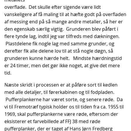
overflade. Det skulle efter sigende være lidt
vanskeligere af få maling til at hæfte godt på overfladen
af messing end på så mange andre metaller, så her er
den egenskab særlig vigtig. Grunderen blev påført i
flere tynde lag, indtil jeg var tilfreds med dækningen.
Plastdelene fik nogle lag med samme grunder, og
derefter fik alle delene lov til at stå nogle døgn, så
grunderen kunne hærde helt. Mindste hærdningstid
er 24 timer, men det gør ikke noget, at give det mere
tid.
Næste skridt i processen er at påføre sort til kedlen
med alle detaljer, til førerkabinen og til fodpladen.
Pufferplankerne har været sorte, og senere røde. Da
vi til Fremotræf typisk holder os til tiden fra ca. 1955 til
1969, skal pufferplankerne være røde, eftersom der
eksisterer et farvebillede af FFJ 38 med røde
pufferplanker, der er taget af Hans Jørn Fredberg