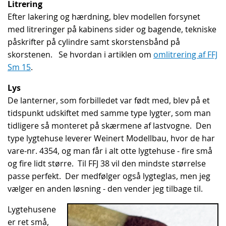
Litrering
Efter lakering og hærdning, blev modellen forsynet
med litreringer på kabinens sider og bagende, tekniske
påskrifter på cylindre samt skorstensbånd på
skorstenen. Se hvordan i artiklen om
omlitrering af FFJ
Sm 15
.
Lys
De lanterner, som forbilledet var født med, blev på et
tidspunkt udskiftet med samme type lygter, som man
tidligere så monteret på skærmene af lastvogne. Den
type lygtehuse leverer Weinert Modellbau, hvor de har
vare-nr. 4354, og man får i alt otte lygtehuse - fire små
og fire lidt større. Til FFJ 38 vil den mindste størrelse
passe perfekt. Der medfølger også lygteglas, men jeg
vælger en anden løsning - den vender jeg tilbage til.
Lygtehusene
er ret små,