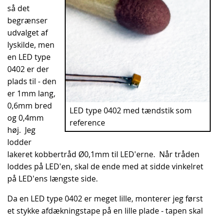
så det
begrænser
udvalget af
lyskilde, men
en LED type
0402 er der
plads til - den
er 1mm lang,
0,6mm bred
LED type 0402 med tændstik som
og 0,4mm
reference
høj. Jeg
lodder
lakeret kobbertråd Ø0,1mm til LED'erne. Når tråden
loddes på LED'en, skal de ende med at sidde vinkelret
på LED'ens længste side.
Da en LED type 0402 er meget lille, monterer jeg først
et stykke afdækningstape på en lille plade - tapen skal