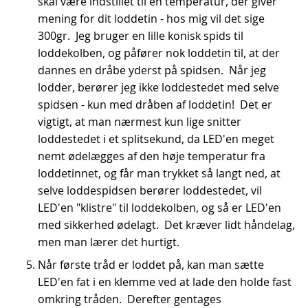
skal være indstillet til en temperatur, der giver
mening for dit loddetin - hos mig vil det sige
300gr. Jeg bruger en lille konisk spids til
loddekolben, og påfører nok loddetin til, at der
dannes en dråbe yderst på spidsen. Når jeg
lodder, berører jeg ikke loddestedet med selve
spidsen - kun med dråben af loddetin! Det er
vigtigt, at man nærmest kun lige snitter
loddestedet i et splitsekund, da LED'en meget
nemt ødelægges af den høje temperatur fra
loddetinnet, og får man trykket så langt ned, at
selve loddespidsen berører loddestedet, vil
LED'en "klistre" til loddekolben, og så er LED'en
med sikkerhed ødelagt. Det kræver lidt håndelag,
men man lærer det hurtigt.
Når første tråd er loddet på, kan man sætte
LED'en fat i en klemme ved at lade den holde fast
omkring tråden. Derefter gentages