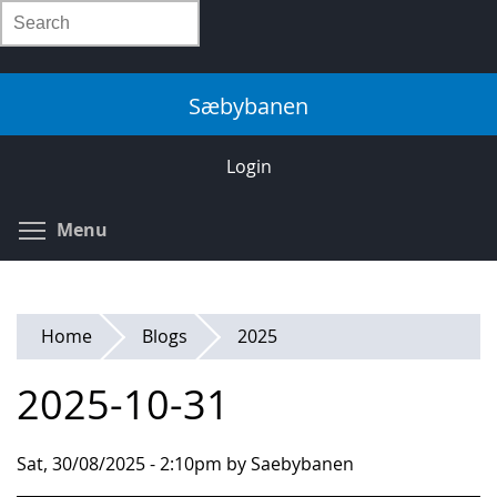
Skip
Search
to
main
content
Sæbybanen
Login
Toggle menu visibility
Menu
Home
Blogs
2025
2025-10-31
Sat, 30/08/2025 - 2:10pm by Saebybanen