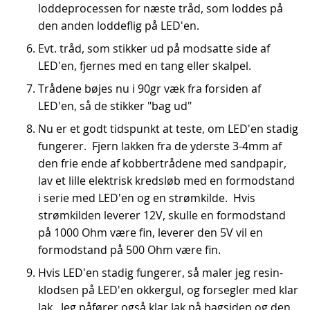
loddeprocessen for næste tråd, som loddes på
den anden loddeflig på LED'en.
Evt. tråd, som stikker ud på modsatte side af
LED'en, fjernes med en tang eller skalpel.
Trådene bøjes nu i 90gr væk fra forsiden af
LED'en, så de stikker "bag ud"
Nu er et godt tidspunkt at teste, om LED'en stadig
fungerer. Fjern lakken fra de yderste 3-4mm af
den frie ende af kobbertrådene med sandpapir,
lav et lille elektrisk kredsløb med en formodstand
i serie med LED'en og en strømkilde. Hvis
strømkilden leverer 12V, skulle en formodstand
på 1000 Ohm være fin, leverer den 5V vil en
formodstand på 500 Ohm være fin.
Hvis LED'en stadig fungerer, så maler jeg resin-
klodsen på LED'en okkergul, og forsegler med klar
lak. Jeg påfører også klar lak på bagsiden og den