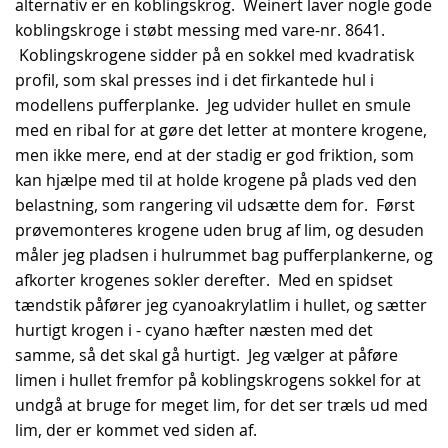
alternativ er en koblingskrog. Weinert laver nogle gode
koblingskroge i støbt messing med vare-nr. 8641.
Koblingskrogene sidder på en sokkel med kvadratisk
profil, som skal presses ind i det firkantede hul i
modellens pufferplanke. Jeg udvider hullet en smule
med en ribal for at gøre det letter at montere krogene,
men ikke mere, end at der stadig er god friktion, som
kan hjælpe med til at holde krogene på plads ved den
belastning, som rangering vil udsætte dem for. Først
prøvemonteres krogene uden brug af lim, og desuden
måler jeg pladsen i hulrummet bag pufferplankerne, og
afkorter krogenes sokler derefter. Med en spidset
tændstik påfører jeg cyanoakrylatlim i hullet, og sætter
hurtigt krogen i - cyano hæfter næsten med det
samme, så det skal gå hurtigt. Jeg vælger at påføre
limen i hullet fremfor på koblingskrogens sokkel for at
undgå at bruge for meget lim, for det ser træls ud med
lim, der er kommet ved siden af.