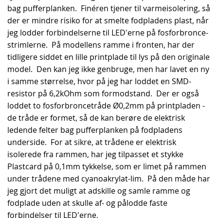
bag pufferplanken. Finéren tjener til varmeisolering, så
der er mindre risiko for at smelte fodpladens plast, når
jeg lodder forbindelserne til LED'erne på fosforbronce-
strimlerne. På modellens ramme i fronten, har der
tidligere siddet en lille printplade til lys på den originale
model. Den kan jeg ikke genbruge, men har lavet en ny
i samme størrelse, hvor på jeg har loddet en SMD-
resistor på 6,2kOhm som formodstand. Der er også
loddet to fosforbroncetråde Ø0,2mm på printpladen -
de tråde er formet, så de kan berøre de elektrisk
ledende felter bag pufferplanken på fodpladens
underside. For at sikre, at trådene er elektrisk
isolerede fra rammen, har jeg tilpasset et stykke
Plastcard på 0,1mm tykkelse, som er limet på rammen
under trådene med cyanoakrylat-lim. På den måde har
jeg gjort det muligt at adskille og samle ramme og
fodplade uden at skulle af- og pålodde faste
forbindelser til LED'erne.