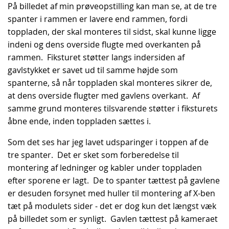
På billedet af min prøveopstilling kan man se, at de tre
spanter i rammen er lavere end rammen, fordi
toppladen, der skal monteres til sidst, skal kunne ligge
indeni og dens overside flugte med overkanten på
rammen. Fiksturet støtter langs indersiden af
gavlstykket er savet ud til samme højde som
spanterne, så når toppladen skal monteres sikrer de,
at dens overside flugter med gavlens overkant. Af
samme grund monteres tilsvarende støtter i fiksturets
åbne ende, inden toppladen sættes i.
Som det ses har jeg lavet udsparinger i toppen af de
tre spanter. Det er sket som forberedelse til
montering af ledninger og kabler under toppladen
efter sporene er lagt. De to spanter tættest på gavlene
er desuden forsynet med huller til montering af X-ben
tæt på modulets sider - det er dog kun det længst væk
på billedet som er synligt. Gavlen tættest på kameraet