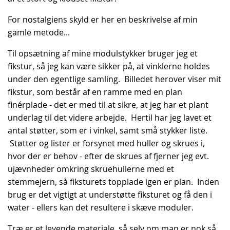
For nostalgiens skyld er her en beskrivelse af min
gamle metode...
Til opsætning af mine modulstykker bruger jeg et
fikstur, så jeg kan være sikker på, at vinklerne holdes
under den egentlige samling. Billedet herover viser mit
fikstur, som består af en ramme med en plan
finérplade - det er med til at sikre, at jeg har et plant
underlag til det videre arbejde. Hertil har jeg lavet et
antal støtter, som er i vinkel, samt små stykker liste.
Støtter og lister er forsynet med huller og skrues i,
hvor der er behov - efter de skrues af fjerner jeg evt.
ujævnheder omkring skruehullerne med et
stemmejern, så fiksturets topplade igen er plan. Inden
brug er det vigtigt at understøtte fiksturet og få den i
water - ellers kan det resultere i skæve moduler.
Træ er et levende materiale, så selv om man er nok så