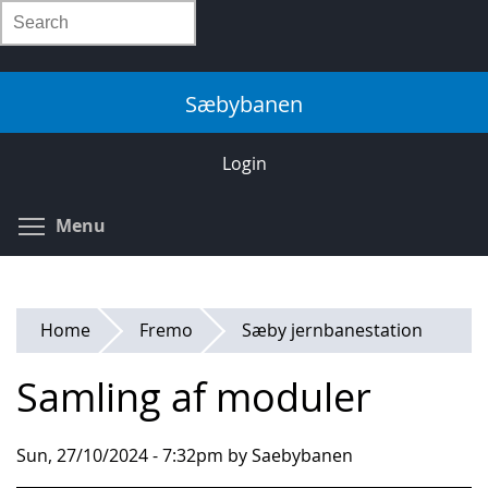
Skip
Search
to
main
content
Sæbybanen
Login
Toggle menu visibility
Menu
Home
Fremo
Sæby jernbanestation
Samling af moduler
Sun, 27/10/2024 - 7:32pm by Saebybanen