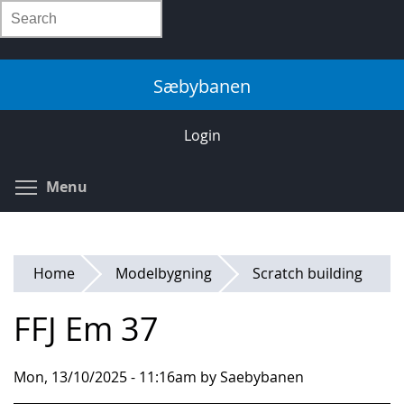
Skip
Search
to
main
content
Sæbybanen
Login
Toggle menu visibility
Menu
Home
Modelbygning
Scratch building
FFJ Em 37
Mon, 13/10/2025 - 11:16am by Saebybanen