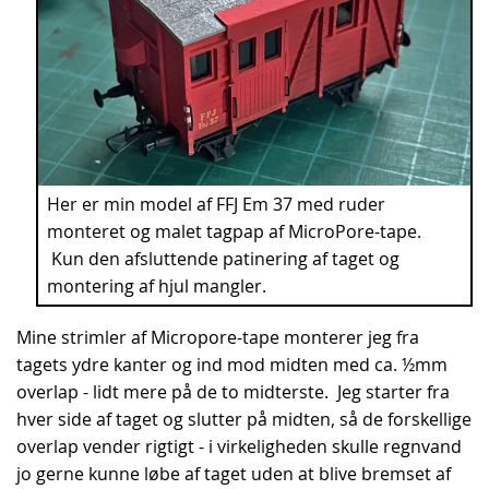
Her er min model af FFJ Em 37 med ruder
monteret og malet tagpap af MicroPore-tape.
Kun den afsluttende patinering af taget og
montering af hjul mangler.
Mine strimler af Micropore-tape monterer jeg fra
tagets ydre kanter og ind mod midten med ca. ½mm
overlap - lidt mere på de to midterste. Jeg starter fra
hver side af taget og slutter på midten, så de forskellige
overlap vender rigtigt - i virkeligheden skulle regnvand
jo gerne kunne løbe af taget uden at blive bremset af