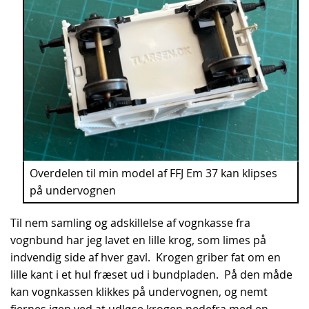
Overdelen til min model af FFJ Em 37 kan klipses
på undervognen
Til nem samling og adskillelse af vognkasse fra
vognbund har jeg lavet en lille krog, som limes på
indvendig side af hver gavl. Krogen griber fat om en
lille kant i et hul fræset ud i bundpladen. På den måde
kan vognkassen klikkes på undervognen, og nemt
fjernes igen ved at udløse krogen nedefra med en