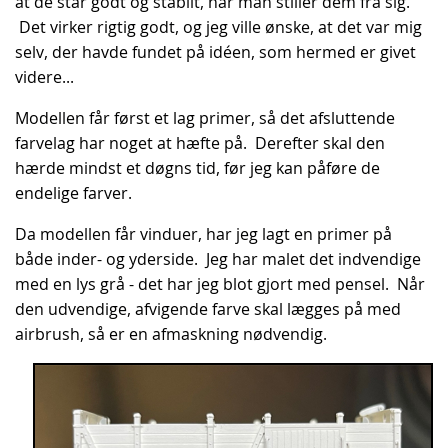
at de står godt og stabilt, når man stiller dem fra sig.
Det virker rigtig godt, og jeg ville ønske, at det var mig
selv, der havde fundet på idéen, som hermed er givet
videre...
Modellen får først et lag primer, så det afsluttende
farvelag har noget at hæfte på. Derefter skal den
hærde mindst et døgns tid, før jeg kan påføre de
endelige farver.
Da modellen får vinduer, har jeg lagt en primer på
både inder- og yderside. Jeg har malet det indvendige
med en lys grå - det har jeg blot gjort med pensel. Når
den udvendige, afvigende farve skal lægges på med
airbrush, så er en afmaskning nødvendig.