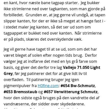
en kant, hvor næste bane tagpap starter. Jeg bukker
ikke strimlerne ned over tagkanten, som man gjorde på
forbilledet. Grunden er, at jeg gerne vil undgå, at tapen
slipper kanten, for der er ikke så meget at hænge fast i -
i stedet maler jeg kanten, så det ser ud som om
tagpappet er bukket ned over kanten. Når strimlerne
er på plads, skæres det overskydende væk.
Jeg vil gerne have taget til at se ud, som om det har
været bleget af solen efter nogen tids brug. Derfor
vælger jeg at indfarve det med en lys grå farve som
basis, og giver det derfor tre lag
Vallejo 71.050 Light
Grey
, før jeg patinerer det for at give lidt liv til
overfladen. Til patinering bruger jeg igen
pigmentpulver fra
H0fine.com
:
#654 Bw-Schmutz
,
#653 Bremsstaub
og
#657 Verwitterung Schmutz
,
hvor den sidste også bruges på den vandrette del af
vandnæserne, der sidder over skydedørene.