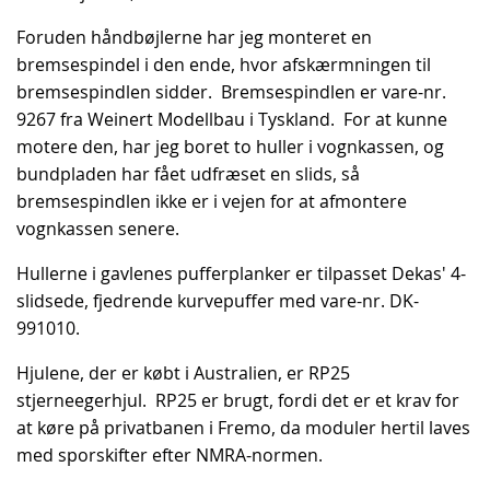
Foruden håndbøjlerne har jeg monteret en
bremsespindel i den ende, hvor afskærmningen til
bremsespindlen sidder. Bremsespindlen er vare-nr.
9267 fra Weinert Modellbau i Tyskland. For at kunne
motere den, har jeg boret to huller i vognkassen, og
bundpladen har fået udfræset en slids, så
bremsespindlen ikke er i vejen for at afmontere
vognkassen senere.
Hullerne i gavlenes pufferplanker er tilpasset Dekas' 4-
slidsede, fjedrende kurvepuffer med vare-nr. DK-
991010.
Hjulene, der er købt i Australien, er RP25
stjerneegerhjul. RP25 er brugt, fordi det er et krav for
at køre på privatbanen i Fremo, da moduler hertil laves
med sporskifter efter NMRA-normen.