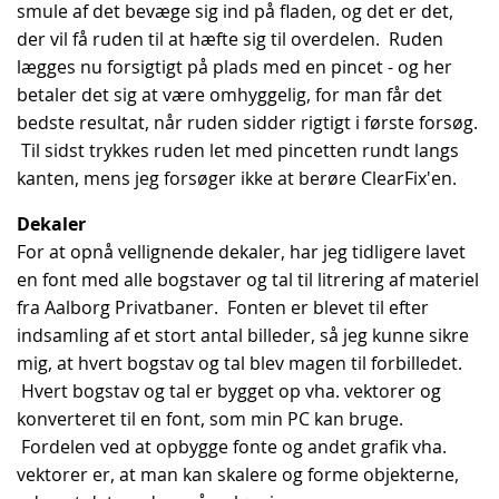
smule af det bevæge sig ind på fladen, og det er det,
der vil få ruden til at hæfte sig til overdelen. Ruden
lægges nu forsigtigt på plads med en pincet - og her
betaler det sig at være omhyggelig, for man får det
bedste resultat, når ruden sidder rigtigt i første forsøg.
Til sidst trykkes ruden let med pincetten rundt langs
kanten, mens jeg forsøger ikke at berøre ClearFix'en.
Dekaler
For at opnå vellignende dekaler, har jeg tidligere lavet
en font med alle bogstaver og tal til litrering af materiel
fra Aalborg Privatbaner. Fonten er blevet til efter
indsamling af et stort antal billeder, så jeg kunne sikre
mig, at hvert bogstav og tal blev magen til forbilledet.
Hvert bogstav og tal er bygget op vha. vektorer og
konverteret til en font, som min PC kan bruge.
Fordelen ved at opbygge fonte og andet grafik vha.
vektorer er, at man kan skalere og forme objekterne,