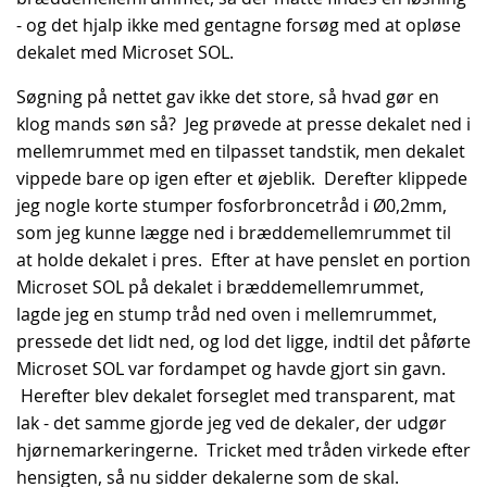
- og det hjalp ikke med gentagne forsøg med at opløse
dekalet med Microset SOL.
Søgning på nettet gav ikke det store, så hvad gør en
klog mands søn så? Jeg prøvede at presse dekalet ned i
mellemrummet med en tilpasset tandstik, men dekalet
vippede bare op igen efter et øjeblik. Derefter klippede
jeg nogle korte stumper fosforbroncetråd i Ø0,2mm,
som jeg kunne lægge ned i bræddemellemrummet til
at holde dekalet i pres. Efter at have penslet en portion
Microset SOL på dekalet i bræddemellemrummet,
lagde jeg en stump tråd ned oven i mellemrummet,
pressede det lidt ned, og lod det ligge, indtil det påførte
Microset SOL var fordampet og havde gjort sin gavn.
Herefter blev dekalet forseglet med transparent, mat
lak - det samme gjorde jeg ved de dekaler, der udgør
hjørnemarkeringerne. Tricket med tråden virkede efter
hensigten, så nu sidder dekalerne som de skal.