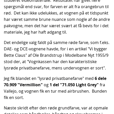
studeret videomateriale. Resultatet har givet flere
spørgsmål end svar, for farven er alt fra orangebrun til
rød. Det kan ikke udelukkes, at vognen på et tidspunkt
har været samme brune nuance som nogle af de andre
pakvogne, men det har været svært at få bevis for i det
materiale, jeg har haft adgang til.
Det endelige valg faldt på samme røde farve, som f.eks.
DAE- og DCE-vognene havde, for i en artikel "Vi bygger
Bette Claus" af Ole Brandstrup i Modelbane Nyt 1955/9
stod der, at "Vognkassen har den karakteristiske
lysrøde privatbanefarve, mens undervognen er sort".
Jeg fik blandet en "lysrød privatbanefarve" med
6 dele
70.909 "Vermillion"
og
1 del "71.050 Light Grey"
fra
Vallejo, og vognen fik en tur med airbrushen. Bunden
fik en sort.
Næste skridt efter den røde grundfarve, var at opmale