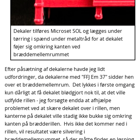
Dekaler tilføres Microset SOL og lægges under
tørring i spænd under metaltråd for at dekalet
føjer sig omkring kanten ved
bræddemellemrummet
Efter påsætning af dekalerne havde jeg lidt
udfordringer, da dekalerne med "FFJ Em 37" sidder hen
over et bræddemellemrum. Det lykkes i første omgang
kun dårligt at få dekalet blødgjort nok til, at det ville
udfylde rillen - jeg forsøgte endda at afhjælpe
problemet ved at skære dekalet over i rillen, men
kanterne på dekalet ville stadig ikke bukke sig omkring
kanten på brædderillen. Hvis ikke det kommer ned i
rillen, vil resultatet være silvering i
bræddemellemrummet, så der måtte findes en løsning