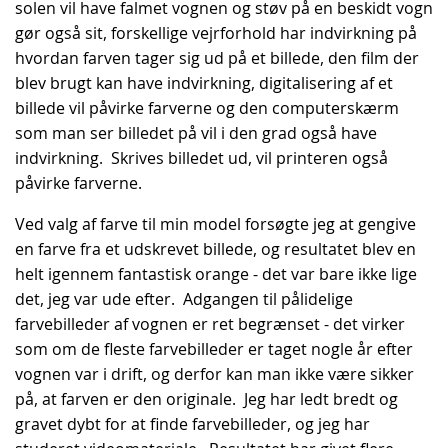
solen vil have falmet vognen og støv på en beskidt vogn
gør også sit, forskellige vejrforhold har indvirkning på
hvordan farven tager sig ud på et billede, den film der
blev brugt kan have indvirkning, digitalisering af et
billede vil påvirke farverne og den computerskærm
som man ser billedet på vil i den grad også have
indvirkning. Skrives billedet ud, vil printeren også
påvirke farverne.
Ved valg af farve til min model forsøgte jeg at gengive
en farve fra et udskrevet billede, og resultatet blev en
helt igennem fantastisk orange - det var bare ikke lige
det, jeg var ude efter. Adgangen til pålidelige
farvebilleder af vognen er ret begrænset - det virker
som om de fleste farvebilleder er taget nogle år efter
vognen var i drift, og derfor kan man ikke være sikker
på, at farven er den originale. Jeg har ledt bredt og
gravet dybt for at finde farvebilleder, og jeg har