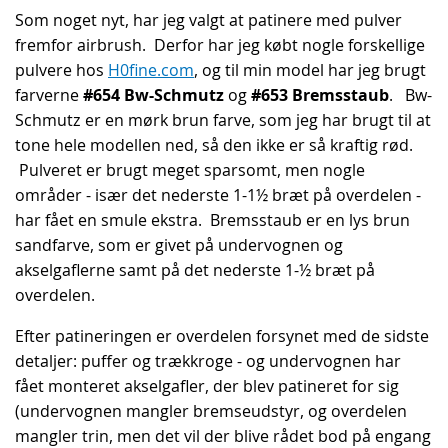
Som noget nyt, har jeg valgt at patinere med pulver
fremfor airbrush. Derfor har jeg købt nogle forskellige
pulvere hos
H0fine.com
, og til min model har jeg brugt
farverne
#654 Bw-Schmutz
og
#653 Bremsstaub
. Bw-
Schmutz er en mørk brun farve, som jeg har brugt til at
tone hele modellen ned, så den ikke er så kraftig rød.
Pulveret er brugt meget sparsomt, men nogle
områder - især det nederste 1-1½ bræt på overdelen -
har fået en smule ekstra. Bremsstaub er en lys brun
sandfarve, som er givet på undervognen og
akselgaflerne samt på det nederste 1-½ bræt på
overdelen.
Efter patineringen er overdelen forsynet med de sidste
detaljer: puffer og trækkroge - og undervognen har
fået monteret akselgafler, der blev patineret for sig
(undervognen mangler bremseudstyr, og overdelen
mangler trin, men det vil der blive rådet bod på engang