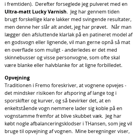
i fremtiden). Derefter forseglede jeg pulveret med en
Ultra-matt Lucky Varnish
. Jeg har gennem tiden
brugt forskellige klare lakker med svingende resultater,
men denne her slår alt andet, jeg har prøvet. Når man
lægger den afsluttende klarlak på en patineret model af
en godsvogn eller lignende, vil man gerne opnå så mat
en overflade som muligt - anderledes er det med
skinnebusser og visse personvogne, som ofte skal
være blanke eller halvblanke for at ligne forbilledet.
Opvejning
Traditionen i Fremo foreskriver, at vognene opvejes -
det mindsker risikoen for afsporing af lange tog i
sporskifter og kurver, og så bevirker det, at en
enkeltstående vogn nemmere lader sig koble på en
vognstamme fremfor at blive skubbet væk. Jeg har
købt nogle afbalanceringsklodser i THansen, som jeg vil
bruge til opvejning af vognen. Mine beregninger viser,