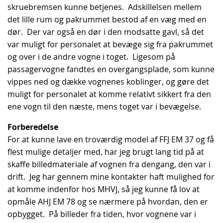
skruebremsen kunne betjenes. Adskillelsen mellem
det lille rum og pakrummet bestod af en væg med en
dør. Der var også en dør i den modsatte gavl, så det
var muligt for personalet at bevæge sig fra pakrummet
og over i de andre vogne i toget. Ligesom på
passagervogne fandtes en overgangsplade, som kunne
vippes ned og dække vognenes koblinger, og gøre det
muligt for personalet at komme relativt sikkert fra den
ene vogn til den næste, mens toget var i bevægelse.
Forberedelse
For at kunne lave en troværdig model af FFJ EM 37 og få
flest mulige detaljer med, har jeg brugt lang tid på at
skaffe billedmateriale af vognen fra dengang, den var i
drift. Jeg har gennem mine kontakter haft mulighed for
at komme indenfor hos MHVJ, så jeg kunne få lov at
opmåle AHJ EM 78 og se nærmere på hvordan, den er
opbygget. På billeder fra tiden, hvor vognene var i