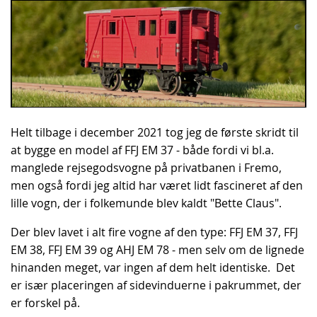
Helt tilbage i december 2021 tog jeg de første skridt til
at bygge en model af FFJ EM 37 - både fordi vi bl.a.
manglede rejsegodsvogne på privatbanen i Fremo,
men også fordi jeg altid har været lidt fascineret af den
lille vogn, der i folkemunde blev kaldt "Bette Claus".
Der blev lavet i alt fire vogne af den type: FFJ EM 37, FFJ
EM 38, FFJ EM 39 og AHJ EM 78 - men selv om de lignede
hinanden meget, var ingen af dem helt identiske. Det
er især placeringen af sidevinduerne i pakrummet, der
er forskel på.