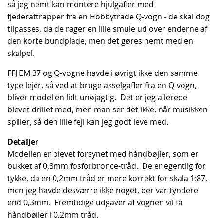
så jeg nemt kan montere hjulgafler med
fjederattrapper fra en Hobbytrade Q-vogn - de skal dog
tilpasses, da de rager en lille smule ud over enderne af
den korte bundplade, men det gøres nemt med en
skalpel.
FFJ EM 37 og Q-vogne havde i øvrigt ikke den samme
type lejer, så ved at bruge akselgafler fra en Q-vogn,
bliver modellen lidt unøjagtig. Det er jeg allerede
blevet drillet med, men man ser det ikke, når musikken
spiller, så den lille fejl kan jeg godt leve med.
Detaljer
Modellen er blevet forsynet med håndbøjler, som er
bukket af 0,3mm fosforbronce-tråd. De er egentlig for
tykke, da en 0,2mm tråd er mere korrekt for skala 1:87,
men jeg havde desværre ikke noget, der var tyndere
end 0,3mm. Fremtidige udgaver af vognen vil få
håndbøjler i 0,2mm tråd.