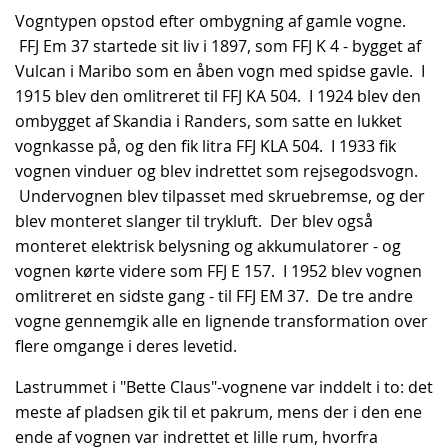
Vogntypen opstod efter ombygning af gamle vogne.
FFJ Em 37 startede sit liv i 1897, som FFJ K 4 - bygget af
Vulcan i Maribo som en åben vogn med spidse gavle. I
1915 blev den omlitreret til FFJ KA 504. I 1924 blev den
ombygget af Skandia i Randers, som satte en lukket
vognkasse på, og den fik litra FFJ KLA 504. I 1933 fik
vognen vinduer og blev indrettet som rejsegodsvogn.
Undervognen blev tilpasset med skruebremse, og der
blev monteret slanger til trykluft. Der blev også
monteret elektrisk belysning og akkumulatorer - og
vognen kørte videre som FFJ E 157. I 1952 blev vognen
omlitreret en sidste gang - til FFJ EM 37. De tre andre
vogne gennemgik alle en lignende transformation over
flere omgange i deres levetid.
Lastrummet i "Bette Claus"-vognene var inddelt i to: det
meste af pladsen gik til et pakrum, mens der i den ene
ende af vognen var indrettet et lille rum, hvorfra