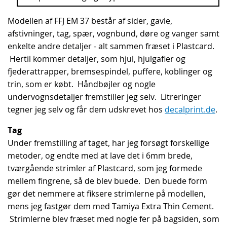
Modellen af FFJ EM 37 består af sider, gavle,
afstivninger, tag, spær, vognbund, døre og vanger samt
enkelte andre detaljer - alt sammen fræset i Plastcard.
Hertil kommer detaljer, som hjul, hjulgafler og
fjederattrapper, bremsespindel, puffere, koblinger og
trin, som er købt. Håndbøjler og nogle
undervognsdetaljer fremstiller jeg selv. Litreringer
tegner jeg selv og får dem udskrevet hos
decalprint.de
.
Tag
Under fremstilling af taget, har jeg forsøgt forskellige
metoder, og endte med at lave det i 6mm brede,
tværgående strimler af Plastcard, som jeg formede
mellem fingrene, så de blev buede. Den buede form
gør det nemmere at fiksere strimlerne på modellen,
mens jeg fastgør dem med Tamiya Extra Thin Cement.
Strimlerne blev fræset med nogle fer på bagsiden, som