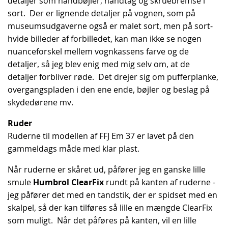
detaljer som håndbøjler, håndtag og skruebremse i
sort. Der er lignende detaljer på vognen, som på
museumsudgaverne også er malet sort, men på sort-
hvide billeder af forbilledet, kan man ikke se nogen
nuanceforskel mellem vognkassens farve og de
detaljer, så jeg blev enig med mig selv om, at de
detaljer forbliver røde. Det drejer sig om pufferplanke,
overgangspladen i den ene ende, bøjler og beslag på
skydedørene mv.
Ruder
Ruderne til modellen af FFJ Em 37 er lavet på den
gammeldags måde med klar plast.
Når ruderne er skåret ud, påfører jeg en ganske lille
smule
Humbrol ClearFix
rundt på kanten af ruderne -
jeg påfører det med en tandstik, der er spidset med en
skalpel, så der kan tilføres så lille en mængde ClearFix
som muligt. Når det påføres på kanten, vil en lille