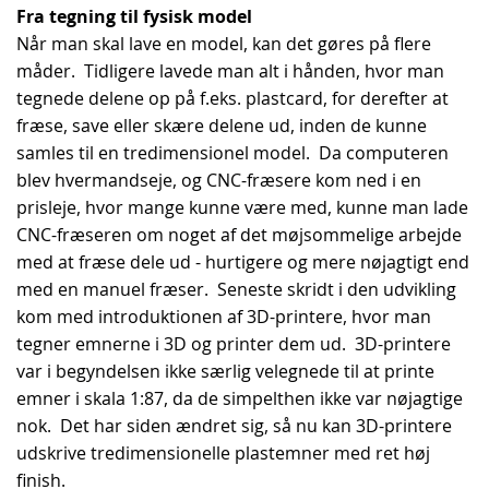
Fra tegning til fysisk model
Når man skal lave en model, kan det gøres på flere
måder. Tidligere lavede man alt i hånden, hvor man
tegnede delene op på f.eks. plastcard, for derefter at
fræse, save eller skære delene ud, inden de kunne
samles til en tredimensionel model. Da computeren
blev hvermandseje, og CNC-fræsere kom ned i en
prisleje, hvor mange kunne være med, kunne man lade
CNC-fræseren om noget af det møjsommelige arbejde
med at fræse dele ud - hurtigere og mere nøjagtigt end
med en manuel fræser. Seneste skridt i den udvikling
kom med introduktionen af 3D-printere, hvor man
tegner emnerne i 3D og printer dem ud. 3D-printere
var i begyndelsen ikke særlig velegnede til at printe
emner i skala 1:87, da de simpelthen ikke var nøjagtige
nok. Det har siden ændret sig, så nu kan 3D-printere
udskrive tredimensionelle plastemner med ret høj
finish.