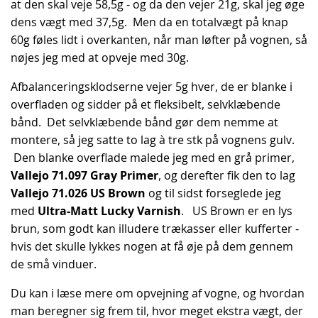
at den skal veje 58,5g - og da den vejer 21g, skal jeg øge
dens vægt med 37,5g. Men da en totalvægt på knap
60g føles lidt i overkanten, når man løfter på vognen, så
nøjes jeg med at opveje med 30g.
Afbalanceringsklodserne vejer 5g hver, de er blanke i
overfladen og sidder på et fleksibelt, selvklæbende
bånd. Det selvklæbende bånd gør dem nemme at
montere, så jeg satte to lag à tre stk på vognens gulv.
Den blanke overflade malede jeg med en grå primer,
Vallejo 71.097 Gray Primer
, og derefter fik den to lag
Vallejo 71.026 US Brown
og til sidst forseglede jeg
med
Ultra-Matt Lucky Varnish
. US Brown er en lys
brun, som godt kan illudere trækasser eller kufferter -
hvis det skulle lykkes nogen at få øje på dem gennem
de små vinduer.
Du kan i læse mere om opvejning af vogne, og hvordan
man beregner sig frem til, hvor meget ekstra vægt, der