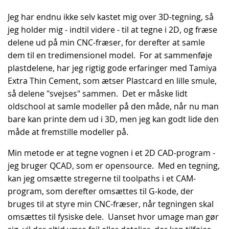
Jeg har endnu ikke selv kastet mig over 3D-tegning, så
jeg holder mig - indtil videre - til at tegne i 2D, og fræse
delene ud på min CNC-fræser, for derefter at samle
dem til en tredimensionel model. For at sammenføje
plastdelene, har jeg rigtig gode erfaringer med Tamiya
Extra Thin Cement, som ætser Plastcard en lille smule,
så delene "svejses" sammen. Det er måske lidt
oldschool at samle modeller på den måde, når nu man
bare kan printe dem ud i 3D, men jeg kan godt lide den
måde at fremstille modeller på.
Min metode er at tegne vognen i et 2D CAD-program -
jeg bruger QCAD, som er opensource. Med en tegning,
kan jeg omsætte stregerne til toolpaths i et CAM-
program, som derefter omsættes til G-kode, der
bruges til at styre min CNC-fræser, når tegningen skal
omsættes til fysiske dele. Uanset hvor umage man gør