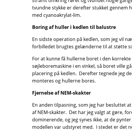
stramt omkring røret og tvundet nogle gang
tvundne stykke er derefter stukket gennem hul
med cyanoakrylat-lim.
Boring af huller i kedlen til balustre
En sidste operation på kedlen, som jeg vil næv
forbilledet brugtes gelænderne til at støtte
For at kunne få hullerne boret i den korrekte 
søjleboremaskine i en vinkel, så boret ville 
placering på kedlen. Derefter tegnede jeg de
monteres og hullerne bores.
Fjernelse af NEM-skakter
En anden tilpasning, som jeg har besluttet at 
af NEM-skakter. Det har jeg valgt at gøre, fo
dominerende, og jeg synes ikke, at de pynte
modellen var udstyret med. I stedet er det no