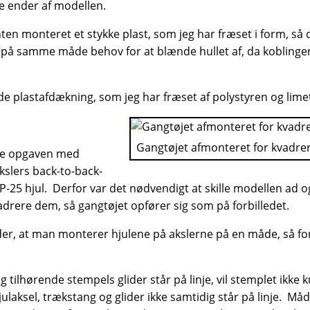
gge ender af modellen.
onten monteret et stykke plast, som jeg har fræset i form, så
e på samme måde behov for at blænde hullet af, da koblinge
ide plastafdækning, som jeg har fræset af polystyren og lim
Gangtøjet afmonteret for kvadreri
vne opgaven med
kslers back-to-back-
25 hjul. Derfor var det nødvendigt at skille modellen ad og
adrere dem, så gangtøjet opfører sig som på forbilledet.
er, at man monterer hjulene på akslerne på en måde, så fo
 tilhørende stempels glider står på linje, vil stemplet ikke
julaksel, trækstang og glider ikke samtidig står på linje. Må