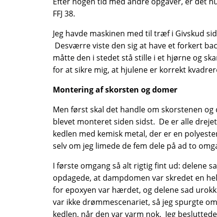
Efter nogen tid med andre opgaver, er det nu t
FFJ 38.
Jeg havde maskinen med til træf i Givskud sid
Desværre viste den sig at have et forkert bac
måtte den i stedet stå stille i et hjørne og s
for at sikre mig, at hjulene er korrekt kvadr
Montering af skorsten og domer
Men først skal det handle om skorstenen og
blevet monteret siden sidst. De er alle drejet
kedlen med kemisk metal, der er en polyester
selv om jeg limede de fem dele på ad to omg
I første omgang så alt rigtig fint ud: delene sa
opdagede, at dampdomen var skredet en hel mi
for epoxyen var hærdet, og delene sad urokkel
var ikke drømmescenariet, så jeg spurgte omk
kedlen, når den var varm nok. Jeg besluttede 