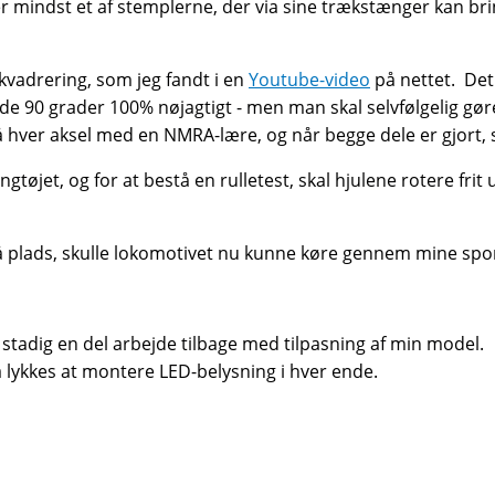
d er mindst et af stemplerne, der via sine trækstænger kan br
kvadrering, som jeg fandt i en
Youtube-video
på nettet. Det 
r de 90 grader 100% nøjagtigt - men man skal selvfølgelig gø
på hver aksel med en NMRA-lære, og når begge dele er gjort,
øjet, og for at bestå en rulletest, skal hjulene rotere frit
å plads, skulle lokomotivet nu kunne køre gennem mine spor
r stadig en del arbejde tilbage med tilpasning af min model. 
så lykkes at montere LED-belysning i hver ende.