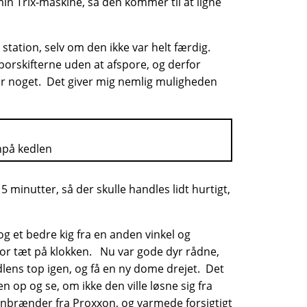
 min Trix-maskine, så den kommer til at ligne
tation, selv om den ikke var helt færdig.
sporskifterne uden at afspore, og derfor
t for noget. Det giver mig nemlig muligheden
npå kedlen
inutter, så der skulle handles lidt hurtigt,
 tog et bedre kig fra en anden vinkel og
for tæt på klokken. Nu var gode dyr rådne,
dlens top igen, og få en ny dome drejet. Det
op og se, om ikke den ville løsne sig fra
nsenbrænder fra Proxxon, og varmede forsigtigt