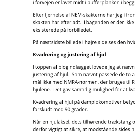
i forvejen er lavet midt i pufferplanken i be
Efter fjernelse af NEM-skakterne har jeg i fr
skakten har efterladt. I bagenden er der ikk
eksisterede på forbilledet.
På næstsidste billede i højre side ses den hv
Kvadrering og justering af hjul
I toppen af blogindlægget lovede jeg at næ
justering af hjul. Som nævnt passede de to a
mål ikke med NMRA-normen, der bruges til RP-
hjulene. Det gav samtidig mulighed for at kv
Kvadrering af hjul på damplokomotiver betyd
forskudt med 90 grader.
Når en hjulaksel, dets tilhørende trækstang og
derfor vigtigt at sikre, at modstående sides h