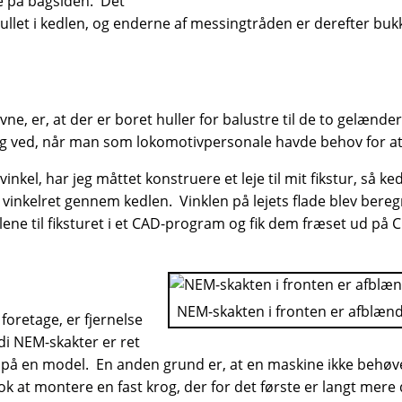
e på bagsiden. Det
let i kedlen, og enderne af messingtråden er derefter bukket 
ne, er, at der er boret huller for balustre til de to gelænde
 sig ved, når man som lokomotivpersonale havde behov for a
vinkel, har jeg måttet konstruere et leje til mit fikstur, så
gå vinkelret gennem kedlen. Vinklen på lejets flade blev be
lene til fiksturet i et CAD-program og fik dem fræset ud på
NEM-skakten i fronten er afblæn
foretage, er fjernelse
rdi NEM-skakter er ret
r på en model. En anden grund er, at en maskine ikke behøv
k at montere en fast krog, der for det første er langt mere