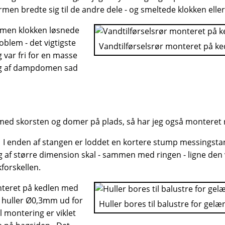
en bredte sig til de andre dele - og smeltede klokken eller
, men klokken løsnede
oblem - det vigtigste
Vandtilførselsrør monteret på ke
 var fri for en masse
ing af dampdomen sad
med skorsten og domer på plads, så har jeg også monteret rør
. I enden af stangen er loddet en kortere stump messing
 større dimension skal - sammen med ringen - ligne den ven
kforskellen.
nteret på kedlen med
 huller Ø0,3mm ud for
Huller bores til balustre for gel
l montering er viklet