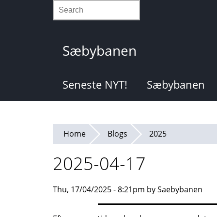
Skip
Search
to
main
content
Sæbybanen
Seneste NYT!
Sæbybanen
Home
Blogs
2025
2025-04-17
Thu, 17/04/2025 - 8:21pm by Saebybanen