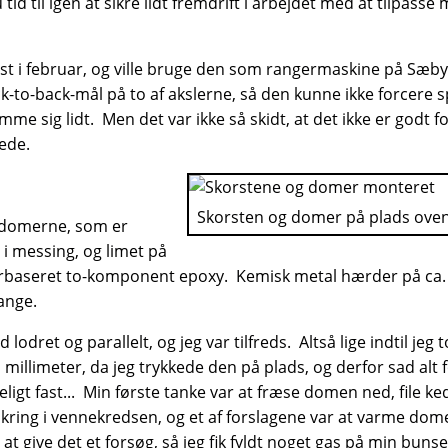
id til igen at sikre lidt fremdrift i arbejdet med at tilpasse
st i februar, og ville bruge den som rangermaskine på Sæby s
k-to-back-mål på to af akslerne, så den kunne ikke forcere 
kamme sig lidt. Men det var ikke så skidt, at det ikke er god
erede.
Skorsten og domer på plads ove
 domerne, som er
 i messing, og limet på
baseret to-komponent epoxy. Kemisk metal hærder på ca. 5 m
ange.
d lodret og parallelt, og jeg var tilfreds. Altså lige indtil jeg
llimeter, da jeg trykkede den på plads, og derfor sad alt 
igt fast... Min første tanke var at fræse domen ned, file ke
ring i vennekredsen, og et af forslagene var at varme domen 
at give det et forsøg, så jeg fik fyldt noget gas på min bu