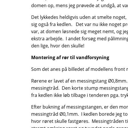
domen op, mens jeg prøvede at undgå, at varm
Det lykkedes heldigvis uden at smelte noget
sig også fra kedlen. Det var nu ikke noget pr
var, at domen løsnede sig meget nemt, og jeg
ekstra arbejde. I andet forsøg med pålimn
den lige, hvor den skulle!
Montering af rør til vandforsyning
Som det anes på billedet af modellens front 
Rørene er lavet af en messingstang Ø0,8mm
messingtråd. Den korte stump messingstang af
fra kedlen ikke løb tilbage i tenderen pga. try
Efter bukning af messingstangen, er den mo
messingtråd Ø0,1mm. I kedlen borede jeg to
hvor røret skulle fastgøres. Messingtråden ti