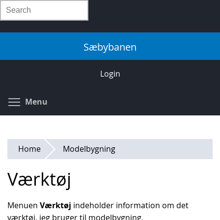
Skip
Search
to
main
content
Sæbybanen
Login
Toggle menu visibility
Menu
Home
Modelbygning
Værktøj
Menuen
Værktøj
indeholder information om det
værktøj, jeg bruger til modelbygning.